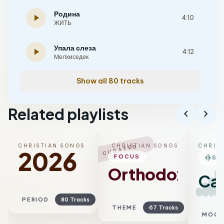
Родина
play_arrow
4:10
ЖИТЬ
Упала слеза
play_arrow
4:12
Мелхиседек
Show all 80 tracks
Related playlists
chevron_left
chevron_right
CHRISTIAN SONGS
CHRISTIAN SONGS
CHRIS
CURATED
2026
graphic_eq
FOCUS
SM
Orthodox
Ca
PERIOD
80 Tracks
THEME
67 Tracks
MOO