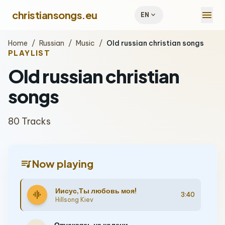
menu
christiansongs.eu
expand_more
EN
Home
/
Russian
/
Music
/
Old russian christian songs
PLAYLIST
Old russian christian
songs
80 Tracks
queue_music
Now playing
Иисус,Ты любовь моя!
graphic_eq
3:40
Hillsong Kiev