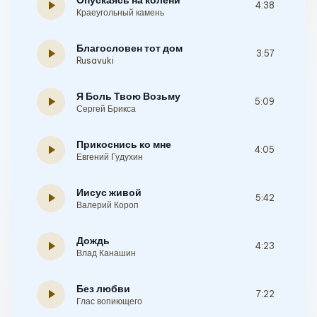
Опускаясь на колени
play_arrow
4:38
Краеугольный камень
Благословен тот дом
play_arrow
3:57
Rusavuki
Я Боль Твою Возьму
play_arrow
5:09
Сергей Брикса
Прикоснись ко мне
play_arrow
4:05
Евгений Гудухин
Иисус живой
play_arrow
5:42
Валерий Короп
Дождь
play_arrow
4:23
Влад Канашин
Без любви
play_arrow
7:22
Глас вопиющего