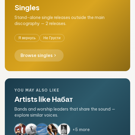
Singles
Stand-alone single releases outside the main
discography — 2 releases.
Я вернусь
Не Грусти
chevron_right
Browse singles
YOU MAY ALSO LIKE
Artists like Набат
Bands and worship leaders that share the sound —
explore similar voices.
+5 more