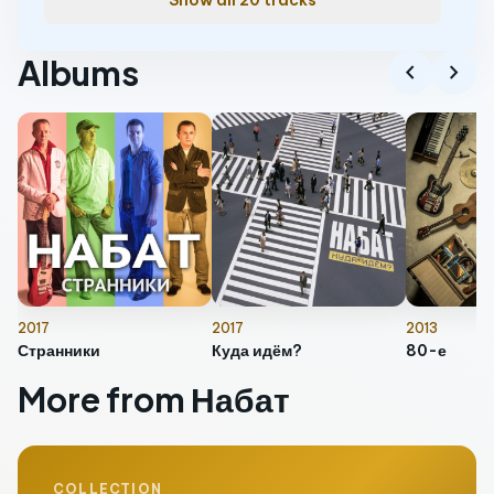
Show all 20 tracks
Albums
chevron_left
chevron_right
2017
2017
2013
Странники
Куда идём?
80-е
More from Набат
COLLECTION