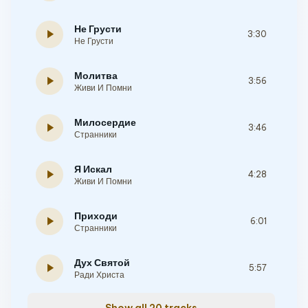
Не Грусти
play_arrow
3:30
Не Грусти
Молитва
play_arrow
3:56
Живи И Помни
Милосердие
play_arrow
3:46
Странники
Я Искал
play_arrow
4:28
Живи И Помни
Приходи
play_arrow
6:01
Странники
Дух Святой
play_arrow
5:57
Ради Христа