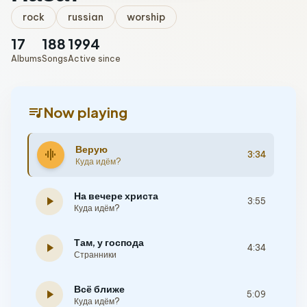
rock
russian
worship
17
188
1994
Albums
Songs
Active since
queue_music
Now playing
Верую
graphic_eq
3:34
Куда идём?
На вечере христа
play_arrow
3:55
Куда идём?
Там, у господа
play_arrow
4:34
Странники
Всё ближе
play_arrow
5:09
Куда идём?