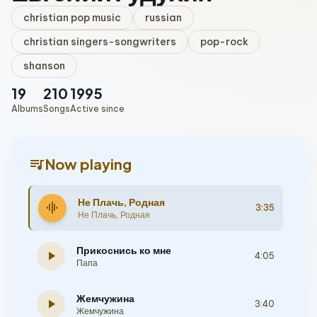
christian pop music
russian
christian singers-songwriters
pop-rock
shanson
19
210
1995
Albums
Songs
Active since
queue_music
Now playing
Не Плачь, Родная
graphic_eq
3:35
Не Плачь, Родная
Прикоснись ко мне
play_arrow
4:05
Папа
Жемчужина
play_arrow
3:40
Жемчужина