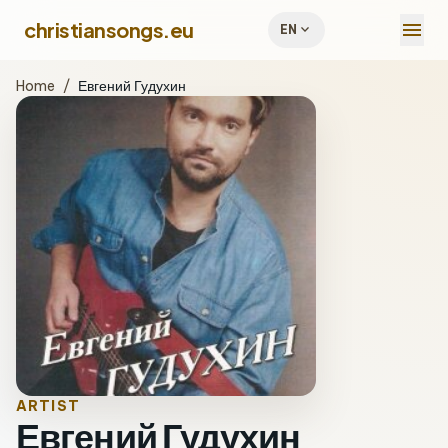
menu
christiansongs.eu
expand_more
EN
Home
/
Евгений Гудухин
ARTIST
Евгений Гудухин