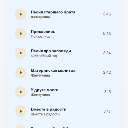
Песня старшего брата
play_arrow
3:46
Жемчужина
Прикоснись
play_arrow
5:46
Прикоснись
Песня про заповеди
play_arrow
3:34
Юбилейный год
Материнская молитва
play_arrow
2:42
Жемчужина
У друга моего
play_arrow
3:15
Жемчужина
Вместе в радости
play_arrow
3:47
Вместе в радости