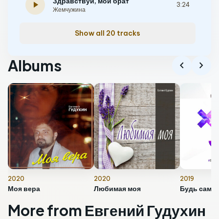
Здравствуй, мой брат
play_arrow
3:24
Жемчужина
Show all 20 tracks
Albums
chevron_left
chevron_right
2020
2020
2019
Моя вера
Любимая моя
Будь сами
More from Евгений Гудухин