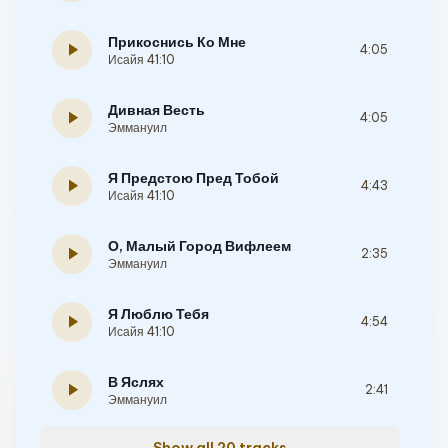
Прикоснись Ко Мне
play_arrow
4:05
Исайя 41:10
Дивная Весть
play_arrow
4:05
Эммануил
Я Предстою Пред Тобой
play_arrow
4:43
Исайя 41:10
О, Малый Город Вифлеем
play_arrow
2:35
Эммануил
Я Люблю Тебя
play_arrow
4:54
Исайя 41:10
В Яслях
play_arrow
2:41
Эммануил