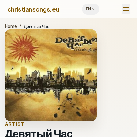
menu
christiansongs.eu
expand_more
EN
Home
/
Девятый Час
ARTIST
Девятый Час