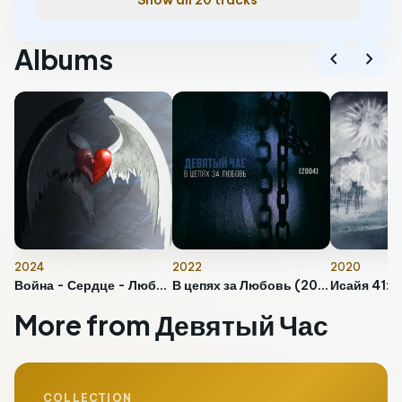
Show all 20 tracks
Albums
chevron_left
chevron_right
2024
2022
2020
Война - Сердце - Любовь
В цепях за Любовь (2004)
Исайя 41:1
More from Девятый Час
COLLECTION