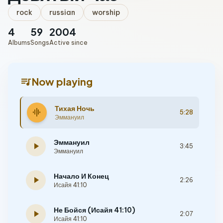
rock
russian
worship
4
59
2004
Albums
Songs
Active since
queue_music
Now playing
Тихая Ночь
graphic_eq
5:28
Эммануил
Эммануил
play_arrow
3:45
Эммануил
Начало И Конец
play_arrow
2:26
Исайя 41:10
Не Бойся (Исайя 41:10)
play_arrow
2:07
Исайя 41:10