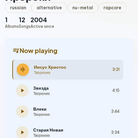
russian
alternative
nu-metal
rapcore
1
12
2004
Albums
Songs
Active since
queue_music
Now playing
Иисус Христос
graphic_eq
3:21
Творение
Звезда
play_arrow
4:15
Творение
Влеки
play_arrow
3:44
Творение
Старая Новая
play_arrow
3:34
Творение