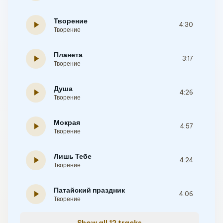
Творение
play_arrow
4:30
Творение
Планета
play_arrow
3:17
Творение
Душа
play_arrow
4:26
Творение
Мокрая
play_arrow
4:57
Творение
Лишь Тебе
play_arrow
4:24
Творение
Патайский праздник
play_arrow
4:06
Творение