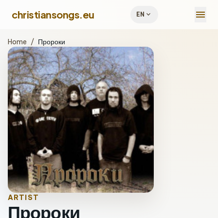
menu
christiansongs.eu
expand_more
EN
Home
/
Пророки
ARTIST
Пророки