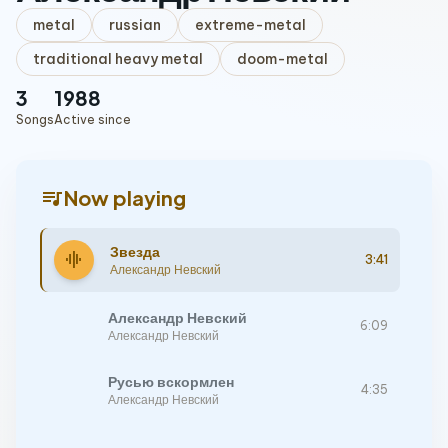
metal
russian
extreme-metal
traditional heavy metal
doom-metal
3
1988
Songs
Active since
queue_music
Now playing
Звезда
graphic_eq
3:41
Александр Невский
Александр Невский
6:09
Александр Невский
Русью вскормлен
4:35
Александр Невский