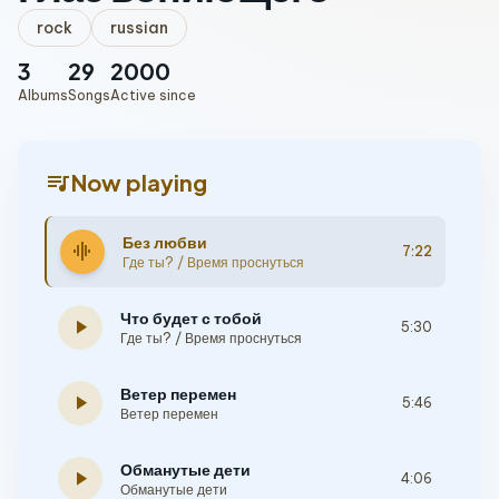
rock
russian
3
29
2000
Albums
Songs
Active since
queue_music
Now playing
Без любви
graphic_eq
7:22
Где ты? / Время проснуться
Что будет с тобой
play_arrow
5:30
Где ты? / Время проснуться
Ветер перемен
play_arrow
5:46
Ветер перемен
Обманутые дети
play_arrow
4:06
Обманутые дети