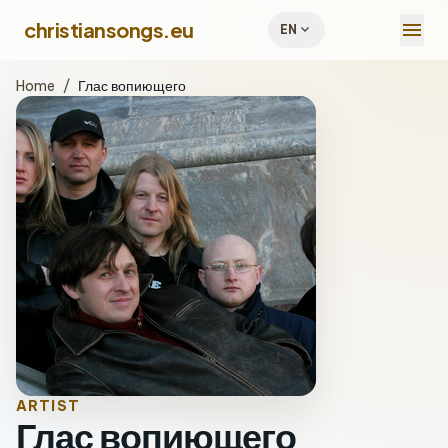
menu
christiansongs.eu
expand_more
EN
Home
/
Глас вопиющего
ARTIST
Глас вопиющего