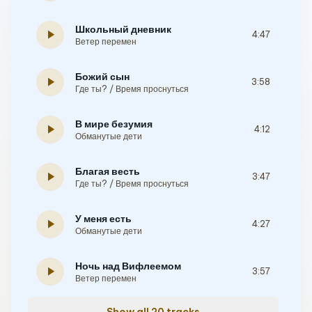
Школьный дневник
play_arrow
4:47
Ветер перемен
Божий сын
play_arrow
3:58
Где ты? / Время проснуться
В мире безумия
play_arrow
4:12
Обманутые дети
Благая весть
play_arrow
3:47
Где ты? / Время проснуться
У меня есть
play_arrow
4:27
Обманутые дети
Ночь над Вифлеемом
play_arrow
3:57
Ветер перемен