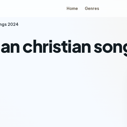
Home
Genres
ongs 2024
ian christian so