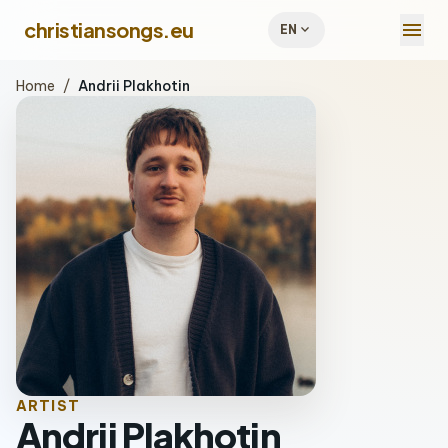
menu
christiansongs.eu
expand_more
EN
Home
/
Andrii Plakhotin
ARTIST
Andrii Plakhotin