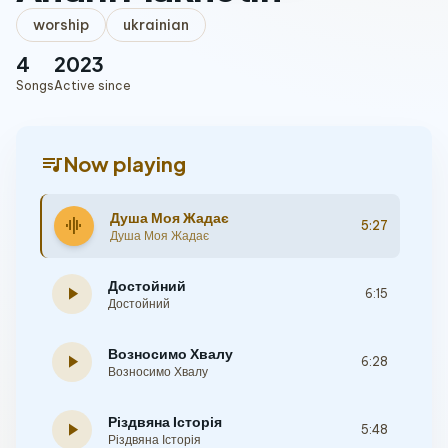
worship
ukrainian
4
2023
Songs
Active since
queue_music
Now playing
Душа Моя Жадає
graphic_eq
5:27
Душа Моя Жадає
Достойний
play_arrow
6:15
Достойний
Возносимо Хвалу
play_arrow
6:28
Возносимо Хвалу
Різдвяна Історія
play_arrow
5:48
Різдвяна Історія