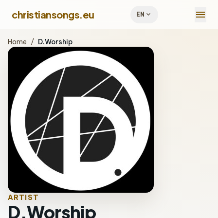
menu
christiansongs.eu
expand_more
EN
Home
/
D.Worship
ARTIST
D.Worship