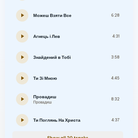
play_arrow
Можеш Взяти Все
6:28
play_arrow
Агнець і Лев
4:31
play_arrow
Знайдений в Тобі
3:58
play_arrow
Ти Зі Мною
4:45
Провадиш
play_arrow
8:32
Провадиш
play_arrow
Ти Поглянь На Христа
4:37