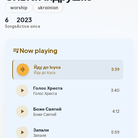
worship
ukrainian
6
2023
Songs
Active since
queue_music
Now playing
Йду до Ісуса
graphic_eq
3:39
Йду до Ісуса
Голос Христа
play_arrow
3:40
Голос Христа
Боже Святий
play_arrow
4:12
Боже Святий
Запали
play_arrow
5:59
Запали