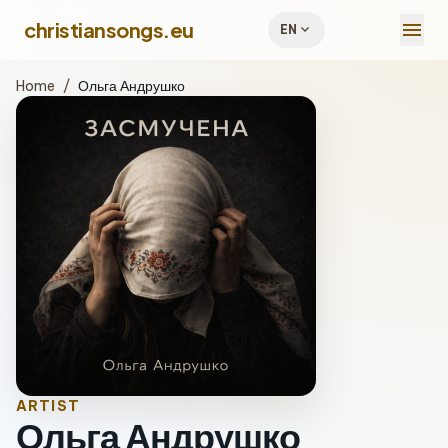
menu
christiansongs.eu
expand_more
EN
Home
/
Ольга Андрушко
ARTIST
Ольга Андрушко