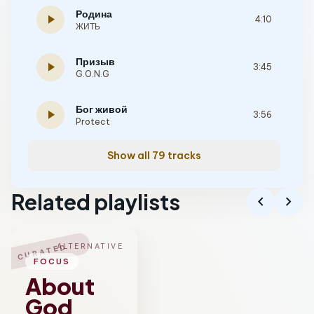
Родина
play_arrow
4:10
ЖИТЬ
Призыв
play_arrow
3:45
G.O.N.G
Бог живой
play_arrow
3:56
Protect
Show all 79 tracks
Related playlists
chevron_left
chevron_right
ALTERNATIVE
CURATED
FOCUS
About
God