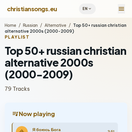
menu
christiansongs.eu
expand_more
EN
Home
/
Russian
/
Alternative
/
Top 50+ russian christian
alternative 2000s (2000-2009)
PLAYLIST
Top 50+ russian christian
alternative 2000s
(2000-2009)
79 Tracks
queue_music
Now playing
Я боюсь Бога
3:51