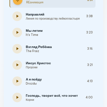
graphic_eq
REанимация
Направляй
play_arrow
3:38
Линия по производству лейкопластыря
Мы летим
play_arrow
3:23
It's Time
Взгляд Ребёнка
play_arrow
3:16
The Fraiz
Иисус Христос
play_arrow
3:21
Пророки
А я пойду
play_arrow
4:13
Drozdы
Господь, творит всё, что хочет
play_arrow
4:00
Корни