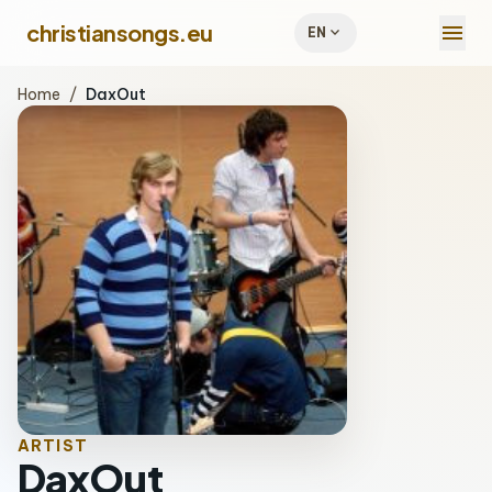
menu
christiansongs.eu
expand_more
EN
Home
/
DaxOut
ARTIST
DaxOut