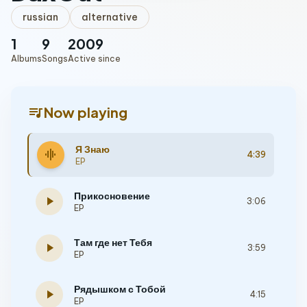
russian
alternative
1
9
2009
Albums
Songs
Active since
queue_music
Now playing
Я Знаю
graphic_eq
4:39
EP
Прикосновение
play_arrow
3:06
EP
Там где нет Тебя
play_arrow
3:59
EP
Рядышком с Тобой
play_arrow
4:15
EP