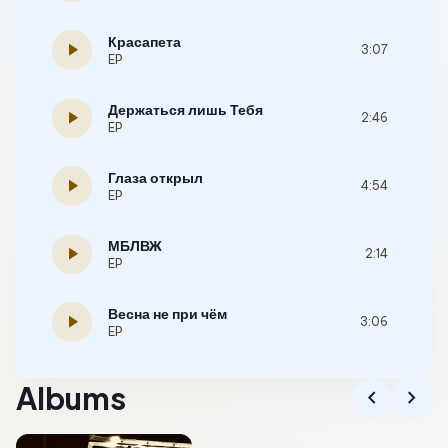
Красапета
play_arrow
3:07
EP
Держаться лишь Тебя
play_arrow
2:46
EP
Глаза открыл
play_arrow
4:54
EP
МБЛВЖ
play_arrow
2:14
EP
Весна не при чём
play_arrow
3:06
EP
Albums
chevron_left
chevron_right