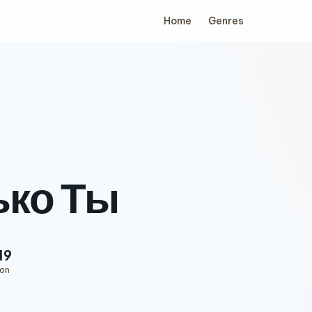
Home
Genres
ько Ты
19
ion