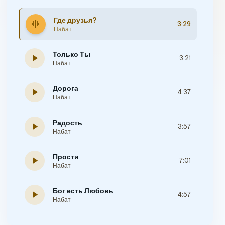
Где друзья?
graphic_eq
3:29
Набат
Только Ты
play_arrow
3:21
Набат
Дорога
play_arrow
4:37
Набат
Радость
play_arrow
3:57
Набат
Прости
play_arrow
7:01
Набат
Бог есть Любовь
play_arrow
4:57
Набат