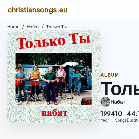
christiansongs.eu
Home
/
Набат
/
Только Ты
ALBUM
Тол
Набат
1994
10
44:
Year
Songs
Durat