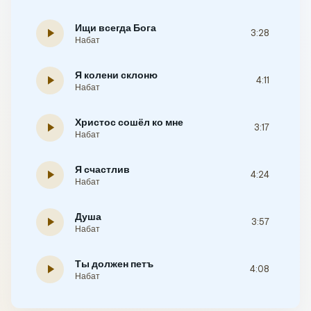
Ищи всегда Бога
play_arrow
3:28
Набат
Я колени склоню
play_arrow
4:11
Набат
Христос сошёл ко мне
play_arrow
3:17
Набат
Я счастлив
play_arrow
4:24
Набат
Душа
play_arrow
3:57
Набат
Ты должен петъ
play_arrow
4:08
Набат