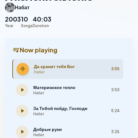
Набат
2003
10
40:03
Year
Songs
Duration
queue_music
Now playing
Да хранит тебя Бог
graphic_eq
3:55
Набат
Материнское тепло
play_arrow
3:53
Набат
За Тобой пойду, Господи
play_arrow
5:24
Набат
Добрые руки
play_arrow
3:26
Набат