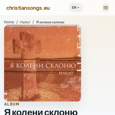
menu
christiansongs.eu
expand_more
EN
Home
/
Набат
/
Я колени склоню
ALBUM
Я колени склоню