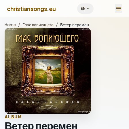
menu
christiansongs.eu
expand_more
EN
Home
/
Глас вопиющего
/
Ветер перемен
ALBUM
Ветер перемен