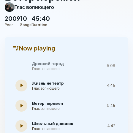
Глас вопиющего
2009
10
45:40
Year
Songs
Duration
queue_music
Now playing
Древний город
5:08
Глас вопиющего
Жизнь не театр
play_arrow
4:46
Глас вопиющего
Ветер перемен
play_arrow
5:46
Глас вопиющего
Школьный дневник
play_arrow
4:47
Глас вопиющего