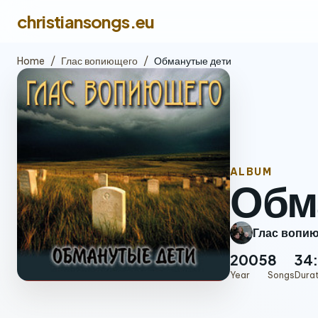
christiansongs.eu
Home
/
Глас вопиющего
/
Обманутые дети
ALBUM
Обм
Глас вопи
2005
8
34
Year
Songs
Dura