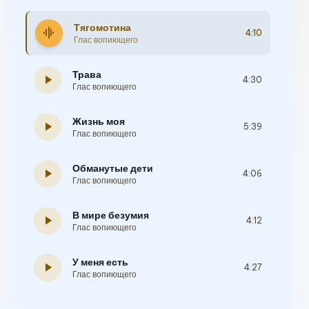
Тягомотина
graphic_eq
4:10
Глас вопиющего
Трава
play_arrow
4:30
Глас вопиющего
Жизнь моя
play_arrow
5:39
Глас вопиющего
Обманутые дети
play_arrow
4:06
Глас вопиющего
В мире безумия
play_arrow
4:12
Глас вопиющего
У меня есть
play_arrow
4:27
Глас вопиющего
Мой отец