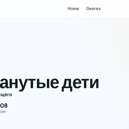
Home
Genres
анутые дети
ющего
:08
tion