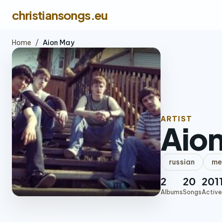
christiansongs.eu
Home
/
Aion May
ARTIST
Aio
russian
me
2
20
201
Albums
Songs
Active