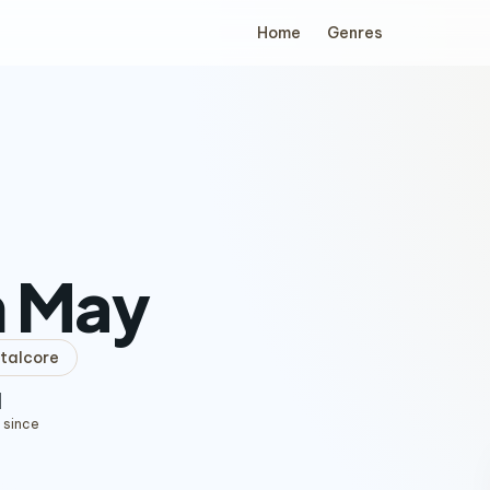
Home
Genres
n May
talcore
1
 since