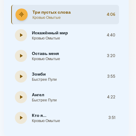
Три пустых слова
graphic_eq
4:06
Кровью Омытые
Искажённый мир
play_arrow
4:40
Кровью Омытые
Оставь меня
play_arrow
3:20
Кровью Омытые
Зомби
play_arrow
3:55
Быстрее Пули
Ангел
play_arrow
4:22
Быстрее Пули
Кто я...
play_arrow
3:51
Кровью Омытые