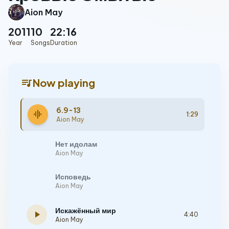
Aion May
2011
10
22:16
Year
Songs
Duration
queue_music
Now playing
6.9-13
graphic_eq
1:29
Aion May
Нет идолам
Aion May
Исповедь
Aion May
Искажённый мир
play_arrow
4:40
Aion May