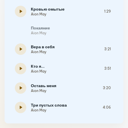
Кровью омытые
play_arrow
1:29
Aion May
Покаяние
Aion May
Вера в себя
play_arrow
3:21
Aion May
Кто я...
play_arrow
3:51
Aion May
Оставь меня
play_arrow
3:20
Aion May
Три пустых слова
play_arrow
4:06
Aion May