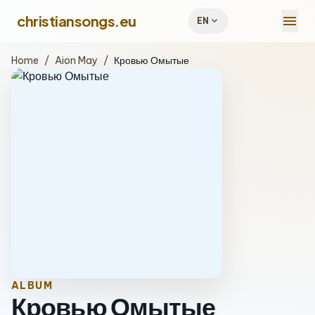
menu
christiansongs.eu
expand_more
EN
Home
/
Aion May
/
Кровью Омытые
ALBUM
Кровью Омытые