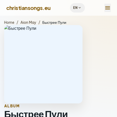
menu
christiansongs.eu
expand_more
EN
Home
/
Aion May
/
Быстрее Пули
ALBUM
Быстрее Пули