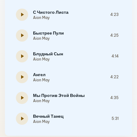
С Чистого Листа
play_arrow
4:23
Aion May
Быстрее Пули
play_arrow
4:25
Aion May
Блудный Сын
play_arrow
4:14
Aion May
Ангел
play_arrow
4:22
Aion May
Мы Против Этой Войны
play_arrow
4:35
Aion May
Вечный Танец
play_arrow
5:31
Aion May