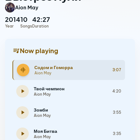
Aion May
2014
10
42:27
Year
Songs
Duration
queue_music
Now playing
Содом и Гоморра
graphic_eq
3:07
Aion May
Твой чемпион
play_arrow
4:20
Aion May
Зомби
play_arrow
3:55
Aion May
Моя Битва
play_arrow
3:35
Aion May