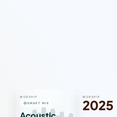
WORSHIP
WORSHIP
2025
graphic_eq
SMART MIX
Acoustic