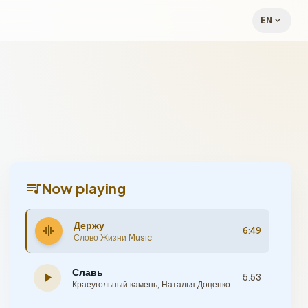
expand_more
EN
queue_music
Now playing
Держу
graphic_eq
6:49
Слово Жизни Music
Славь
play_arrow
5:53
Краеугольный камень
,
Наталья Доценко