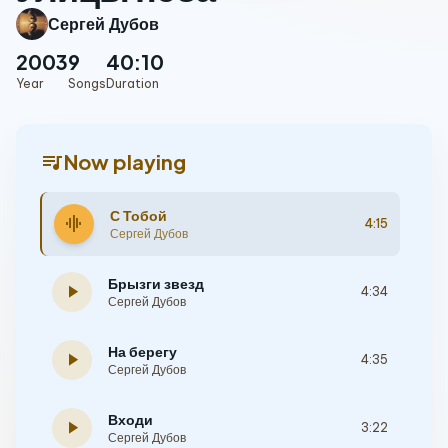
Сергей Дубов
2003
9
40:10
Year
Songs
Duration
queue_music
Now playing
С Тобой
graphic_eq
4:15
Сергей Дубов
Брызги звезд
play_arrow
4:34
Сергей Дубов
На берегу
play_arrow
4:35
Сергей Дубов
Входи
play_arrow
3:22
Сергей Дубов