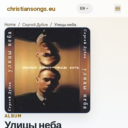
menu
christiansongs.eu
expand_more
EN
Home
/
Сергей Дубов
/
Улицы неба
ALBUM
Улицы неба