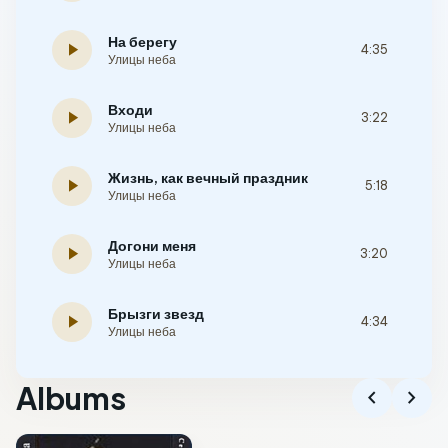
На берегу
play_arrow
4:35
Улицы неба
Входи
play_arrow
3:22
Улицы неба
Жизнь, как вечный праздник
play_arrow
5:18
Улицы неба
Догони меня
play_arrow
3:20
Улицы неба
Брызги звезд
play_arrow
4:34
Улицы неба
Albums
chevron_left
chevron_right