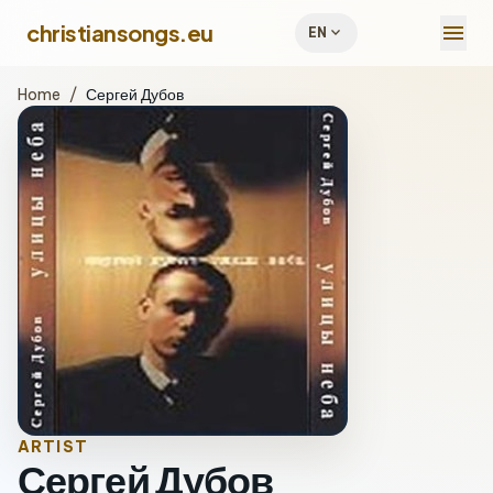
menu
christiansongs.eu
expand_more
EN
Home
/
Сергей Дубов
ARTIST
Сергей Дубов