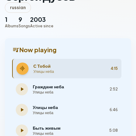
russian
1
9
2003
Albums
Songs
Active since
queue_music
Now playing
С Тобой
graphic_eq
4:15
Улицы неба
Граждане неба
play_arrow
2:52
Улицы неба
Улицы неба
play_arrow
6:46
Улицы неба
Быть живым
play_arrow
5:08
Улицы неба