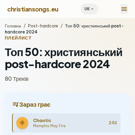
menu
christiansongs.eu
expand_more
UK
Головна
/
Post-hardcore
/
Топ 50: християнський post-
hardcore 2024
ПЛЕЙЛИСТ
Топ 50: християнський
post-hardcore 2024
80 Треків
queue_music
Зараз грає
Chaotic
graphic_eq
2:52
Memphis May Fire