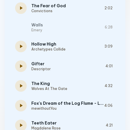
The Fear of God
play_arrow
2:02
Convictions
Walls
6:28
Emery
Hollow High
play_arrow
3:09
Archetypes Collide
Gifter
play_arrow
4:01
Descriptor
The King
play_arrow
4:32
Wolves At The Gate
Fox's Dream of the Log Flume - Live
play_arrow
4:06
mewithoutYou
Teeth Eater
play_arrow
4:21
Magdalene Rose