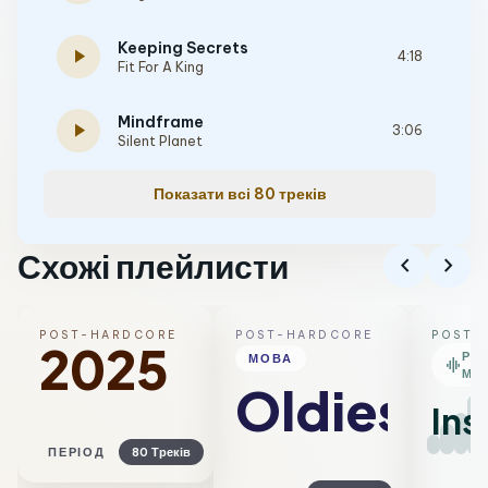
Keeping Secrets
play_arrow
4:18
Fit For A King
Mindframe
play_arrow
3:06
Silent Planet
Показати всі 80 треків
Схожі плейлисти
chevron_left
chevron_right
POST-HARDCORE
POST-HARDCORE
POST-
2025
РО
МОВА
graphic_eq
МІ
Oldies
Ins
ПЕРІОД
80 Треків