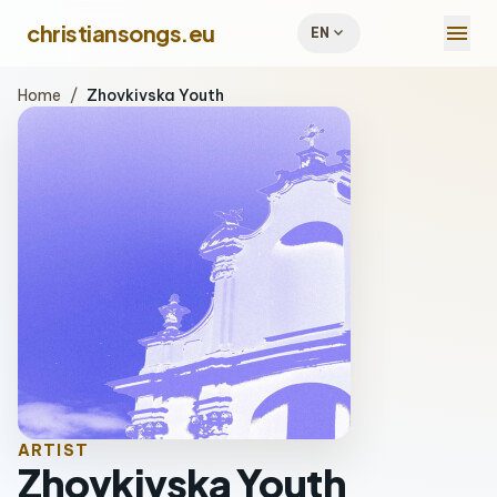
menu
christiansongs.eu
expand_more
EN
Home
/
Zhovkivska Youth
ARTIST
Zhovkivska Youth