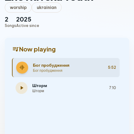
worship
ukrainian
2
2025
Songs
Active since
queue_music
Now playing
Бог пробудження
graphic_eq
5:52
Бог пробудження
Шторм
play_arrow
7:10
Шторм