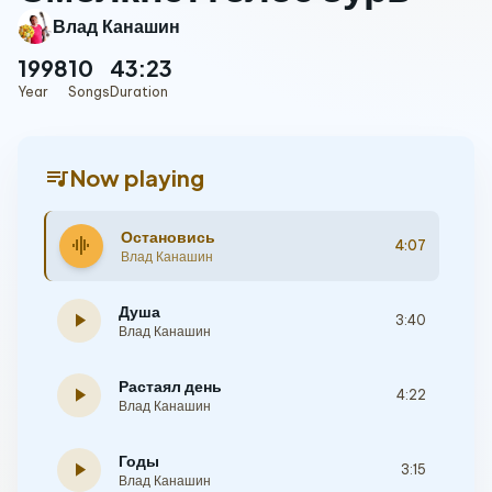
Влад Канашин
1998
10
43:23
Year
Songs
Duration
queue_music
Now playing
Остановись
graphic_eq
4:07
Влад Канашин
Душа
play_arrow
3:40
Влад Канашин
Растаял день
play_arrow
4:22
Влад Канашин
Годы
play_arrow
3:15
Влад Канашин