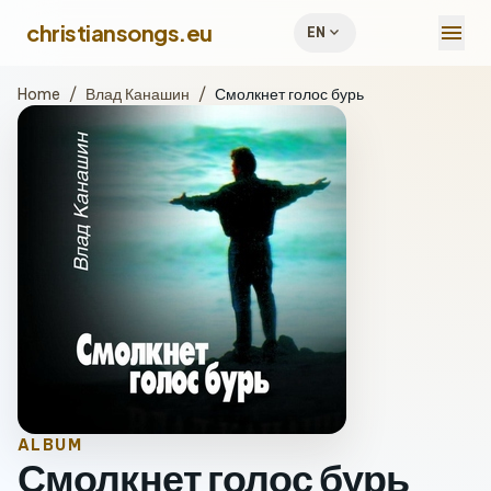
menu
christiansongs.eu
expand_more
EN
Home
/
Влад Канашин
/
Смолкнет голос бурь
ALBUM
Смолкнет голос бурь