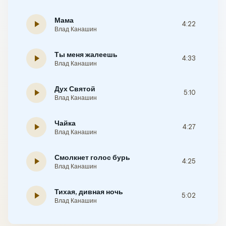
Мама
play_arrow
4:22
Влад Канашин
Ты меня жалеешь
play_arrow
4:33
Влад Канашин
Дух Святой
play_arrow
5:10
Влад Канашин
Чайка
play_arrow
4:27
Влад Канашин
Смолкнет голос бурь
play_arrow
4:25
Влад Канашин
Тихая, дивная ночь
play_arrow
5:02
Влад Канашин