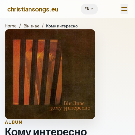
menu
christiansongs.eu
expand_more
EN
Home
/
Він знає
/
Кому интересно
ALBUM
Кому интересно