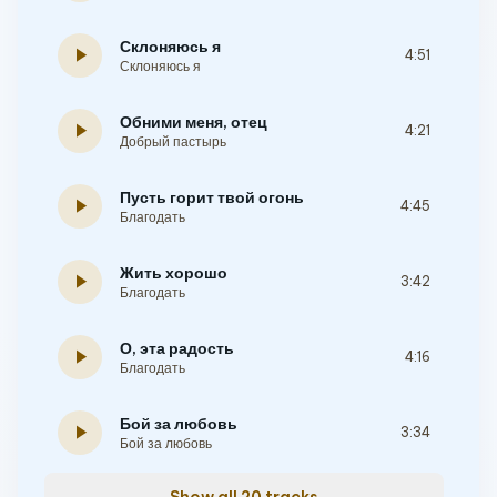
Склоняюсь я
play_arrow
4:51
Склоняюсь я
Обними меня, отец
play_arrow
4:21
Добрый пастырь
Пусть горит твой огонь
play_arrow
4:45
Благодать
Жить хорошо
play_arrow
3:42
Благодать
О, эта радость
play_arrow
4:16
Благодать
Бой за любовь
play_arrow
3:34
Бой за любовь