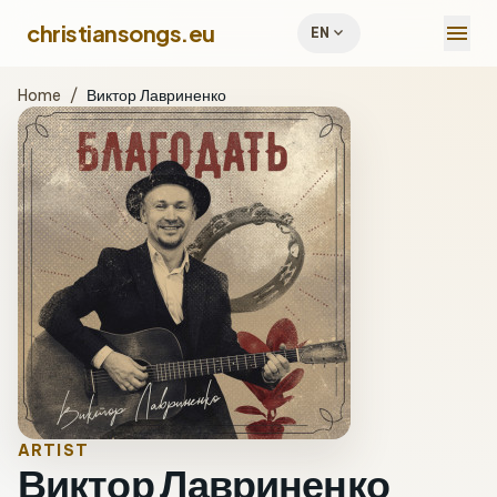
menu
christiansongs.eu
expand_more
EN
Home
/
Виктор Лавриненко
ARTIST
Виктор Лавриненко