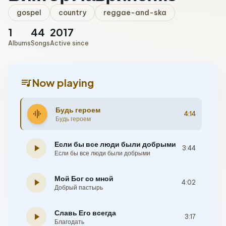
gospel
country
reggae-and-ska
1
44
2017
Albums
Songs
Active since
queue_music
Now playing
Будь героем
graphic_eq
4:14
Будь героем
Если бы все люди были добрыми
play_arrow
3:44
Если бы все люди были добрыми
Мой Бог со мной
play_arrow
4:02
Добрый пастырь
Славь Его всегда
play_arrow
3:17
Благодать