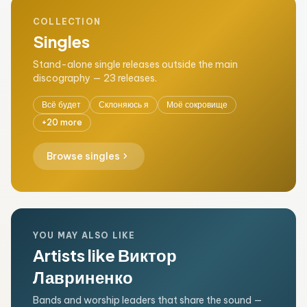
COLLECTION
Singles
Stand-alone single releases outside the main
discography — 23 releases.
Всё будет
Склоняюсь я
Моё сокровище
+20 more
chevron_right
Browse singles
YOU MAY ALSO LIKE
Artists like Виктор
Лавриненко
Bands and worship leaders that share the sound —