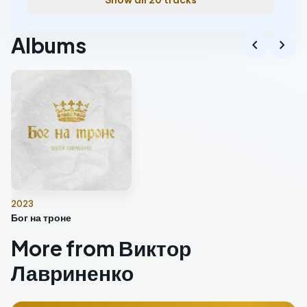
Show all 20 tracks
Albums
chevron_left
chevron_right
2023
Бог на троне
More from Виктор
Лавриненко