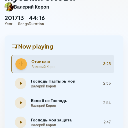
Валерий Короп
2017
13
44:16
Year
Songs
Duration
queue_music
Now playing
Отче наш
graphic_eq
3:25
Валерий Короп
Господь Пастырь мой
play_arrow
2:56
Валерий Короп
Если б не Господь
play_arrow
2:54
Валерий Короп
Господь моя защита
play_arrow
2:47
Валерий Короп