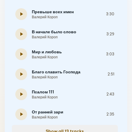
Превыше всех имен
play_arrow
3:30
Валерий Короп
В начале было слово
play_arrow
3:29
Валерий Короп
Мир и любовь
play_arrow
3:03
Валерий Короп
Благо славить Господа
play_arrow
2:51
Валерий Короп
Псалом 111
play_arrow
2:43
Валерий Короп
От ранней зари
play_arrow
2:35
Валерий Короп
Show all 13 tracks