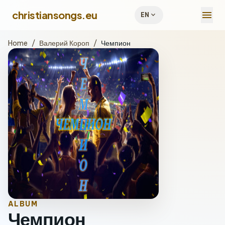
menu
christiansongs.eu
expand_more
EN
Home
/
Валерий Короп
/
Чемпион
ALBUM
Чемпион