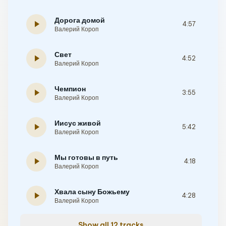
Дорога домой
play_arrow
4:57
Валерий Короп
Свет
play_arrow
4:52
Валерий Короп
Чемпион
play_arrow
3:55
Валерий Короп
Иисус живой
play_arrow
5:42
Валерий Короп
Мы готовы в путь
play_arrow
4:18
Валерий Короп
Хвала сыну Божьему
play_arrow
4:28
Валерий Короп
Show all 12 tracks