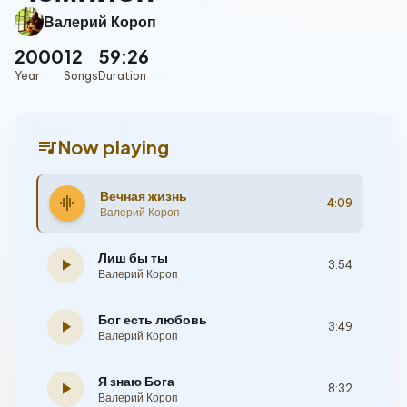
Валерий Короп
2000
12
59:26
Year
Songs
Duration
queue_music
Now playing
Вечная жизнь
graphic_eq
4:09
Валерий Короп
Лиш бы ты
play_arrow
3:54
Валерий Короп
Бог есть любовь
play_arrow
3:49
Валерий Короп
Я знаю Бога
play_arrow
8:32
Валерий Короп