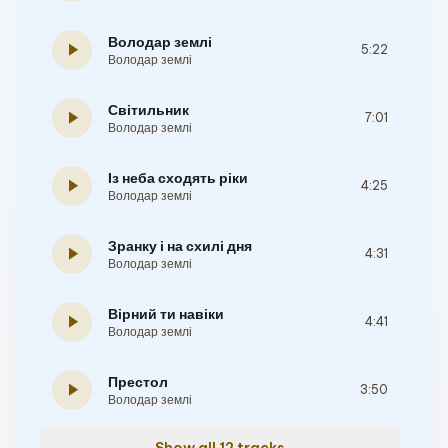
Володар землі
play_arrow
5:22
Володар землі
Світильник
play_arrow
7:01
Володар землі
Із неба сходять ріки
play_arrow
4:25
Володар землі
Зранку і на схилі дня
play_arrow
4:31
Володар землі
Вірний ти навіки
play_arrow
4:41
Володар землі
Престол
play_arrow
3:50
Володар землі