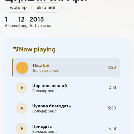
worship
ukrainian
1
12
2015
Albums
Songs
Active since
queue_music
Now playing
Наш бог
graphic_eq
4:30
Володар землі
Цар воскреслий
play_arrow
4:51
Володар землі
Чудова благодать
play_arrow
5:30
Володар землі
Прийдіть
play_arrow
6:18
Володар землі