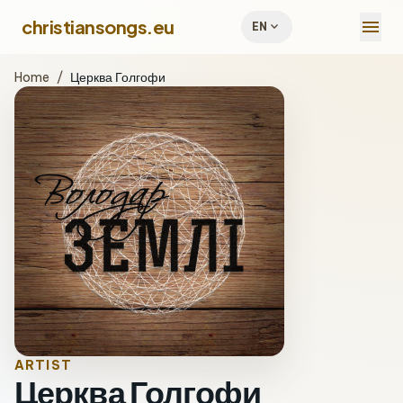
menu
christiansongs.eu
expand_more
EN
Home
/
Церква Голгофи
ARTIST
Церква Голгофи