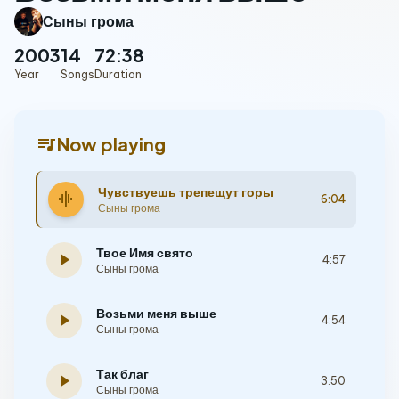
Сыны грома
2003
14
72:38
Year
Songs
Duration
queue_music
Now playing
Чувствуешь трепещут горы
graphic_eq
6:04
Сыны грома
Твое Имя свято
play_arrow
4:57
Сыны грома
Возьми меня выше
play_arrow
4:54
Сыны грома
Так благ
play_arrow
3:50
Сыны грома