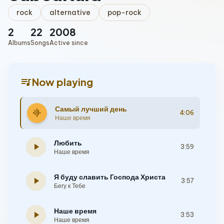
rock
alternative
pop-rock
2
22
2008
Albums
Songs
Active since
queue_music
Now playing
Самый лучший день
graphic_eq
4:06
Наше время
Любить
play_arrow
3:59
Наше время
Я буду славить Господа Христа
play_arrow
3:57
Бегу к Тебе
Наше время
play_arrow
3:53
Наше время