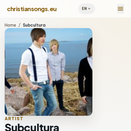
menu
christiansongs.eu
expand_more
EN
Home
/
Subcultura
ARTIST
Subcultura