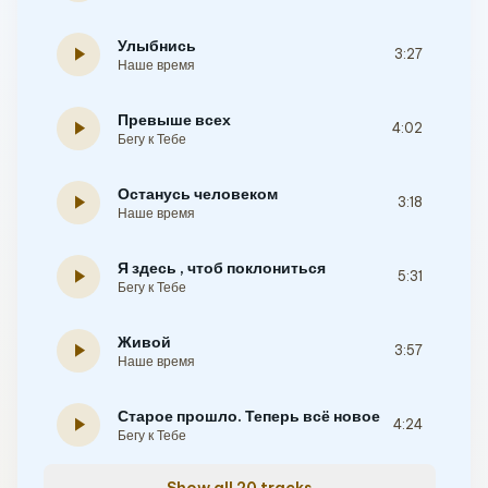
Улыбнись
play_arrow
3:27
Наше время
Превыше всех
play_arrow
4:02
Бегу к Тебе
Останусь человеком
play_arrow
3:18
Наше время
Я здесь , чтоб поклониться
play_arrow
5:31
Бегу к Тебе
Живой
play_arrow
3:57
Наше время
Старое прошло. Теперь всё новое
play_arrow
4:24
Бегу к Тебе