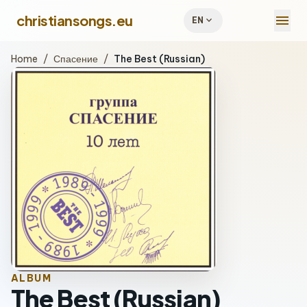
menu
christiansongs.eu
expand_more
EN
Home
/
Спасение
/
The Best (Russian)
ALBUM
The Best (Russian)