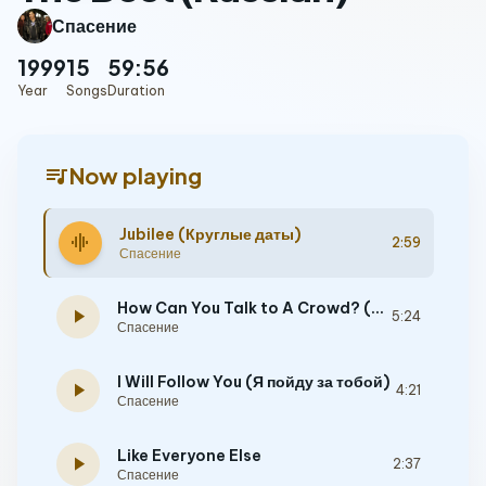
Спасение
1999
15
59:56
Year
Songs
Duration
queue_music
Now playing
Jubilee (Круглые даты)
graphic_eq
2:59
Спасение
How Can You Talk to A Crowd? (Как говорить с толпой)
play_arrow
5:24
Спасение
I Will Follow You (Я пойду за тобой)
play_arrow
4:21
Спасение
Like Everyone Else
play_arrow
2:37
Спасение