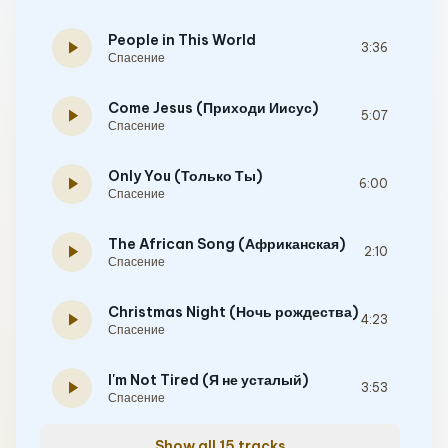
People in This World
play_arrow
3:36
Спасение
Come Jesus (Приходи Иисус)
play_arrow
5:07
Спасение
Only You (Только Ты)
play_arrow
6:00
Спасение
The African Song (Африканская)
play_arrow
2:10
Спасение
Christmas Night (Ночь рождества)
play_arrow
4:23
Спасение
I'm Not Tired (Я не усталый)
play_arrow
3:53
Спасение
Show all 15 tracks