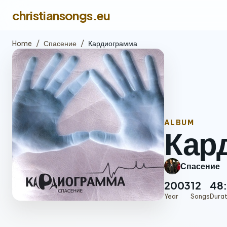
christiansongs.eu
Home
/
Спасение
/
Кардиограмма
ALBUM
Кар
Спасение
2003
12
48
Year
Songs
Durat