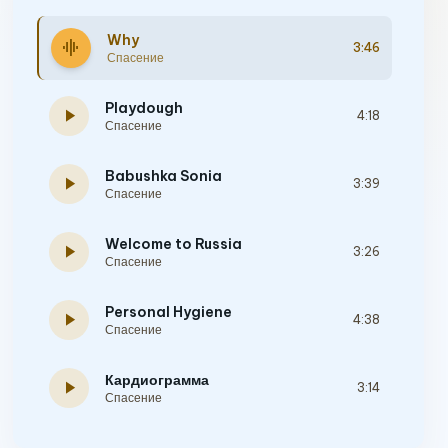
Why
graphic_eq
3:46
Спасение
Playdough
play_arrow
4:18
Спасение
Babushka Sonia
play_arrow
3:39
Спасение
Welcome to Russia
play_arrow
3:26
Спасение
Personal Hygiene
play_arrow
4:38
Спасение
Кардиограмма
play_arrow
3:14
Спасение