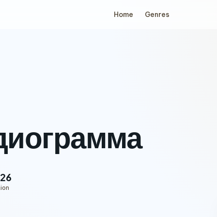
Home
Genres
диограмма
:26
ion