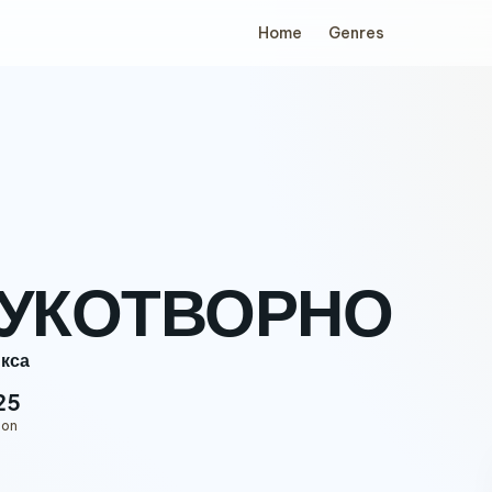
Home
Genres
УКОТВОРНО
кса
25
ion