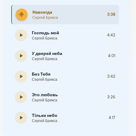
Навсегда
graphic_eq
3:38
Сергей Брикса
Господь мой
play_arrow
4:42
Сергей Брикса
У дверей неба
play_arrow
4:01
Сергей Брикса
Без Тебя
play_arrow
3:42
Сергей Брикса
Это любовь
play_arrow
3:26
Сергей Брикса
Тiльки небо
play_arrow
4:17
Сергей Брикса