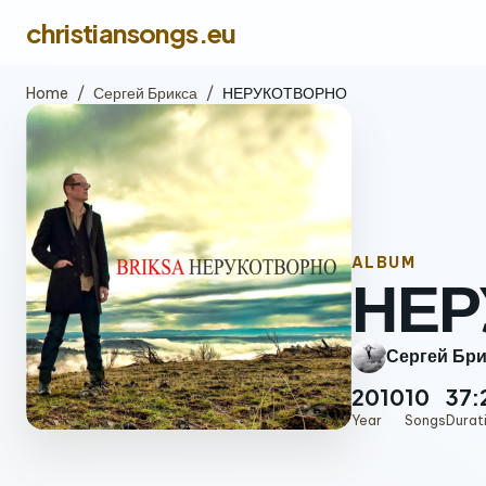
christiansongs.eu
Home
/
Сергей Брикса
/
НЕРУКОТВОРНО
ALBUM
НЕР
Сергей Бри
2010
10
37:
Year
Songs
Durat