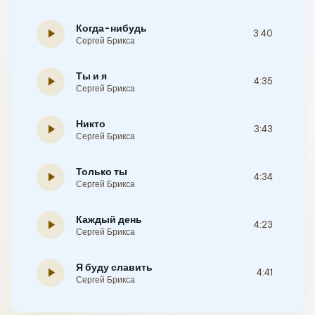
Когда-нибудь
play_arrow
3:40
Сергей Брикса
Ты и я
play_arrow
4:35
Сергей Брикса
Никто
play_arrow
3:43
Сергей Брикса
Только ты
play_arrow
4:34
Сергей Брикса
Каждый день
play_arrow
4:23
Сергей Брикса
Я буду славить
play_arrow
4:41
Сергей Брикса