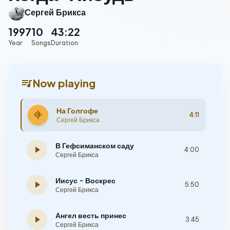
Сергей Брикса
1997
10
43:22
Year
Songs
Duration
queue_music
Now playing
На Голгофе
graphic_eq
4:11
Сергей Брикса
В Гефсиманском саду
play_arrow
4:00
Сергей Брикса
Иисус - Воскрес
play_arrow
5:50
Сергей Брикса
Ангел весть принес
play_arrow
3:45
Сергей Брикса