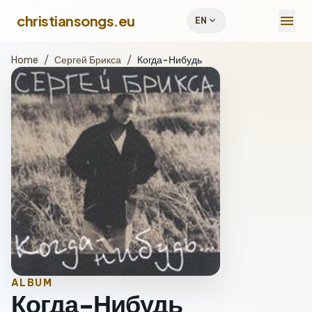
menu
christiansongs.eu
expand_more
EN
Home
/
Сергей Брикса
/
Когда-Нибудь
ALBUM
Когда-Нибудь