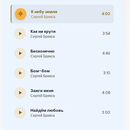
К небу земля
graphic_eq
4:00
Сергей Брикса
Как ни крути
play_arrow
3:54
Сергей Брикса
Бесконечно
play_arrow
4:46
Сергей Брикса
Бом-бом
play_arrow
3:10
Сергей Брикса
Зажги меня
play_arrow
4:08
Сергей Брикса
Найдём любовь
play_arrow
3:00
Сергей Брикса