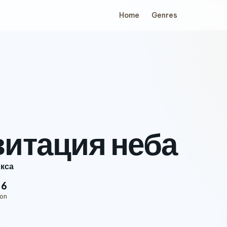
Home
Genres
витация неба
кса
16
ion