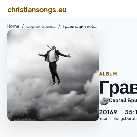
christiansongs.eu
Home
/
Сергей Брикса
/
Гравитация неба
ALBUM
Гра
Сергей Бри
2016
9
35:
Year
Songs
Durat