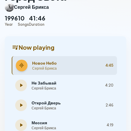
Сергей Брикса
1996
10
41:46
Year
Songs
Duration
queue_music
Now playing
Новое Небо
graphic_eq
4:45
Сергей Брикса
Не Забывай
play_arrow
4:20
Сергей Брикса
Открой Дверь
play_arrow
2:46
Сергей Брикса
Мессия
play_arrow
4:19
Сергей Брикса