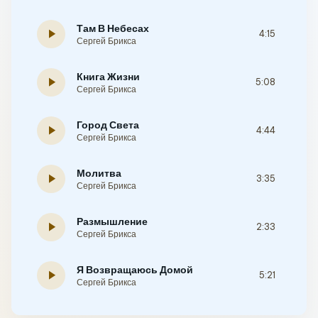
Там В Небесах
play_arrow
4:15
Сергей Брикса
Книга Жизни
play_arrow
5:08
Сергей Брикса
Город Света
play_arrow
4:44
Сергей Брикса
Молитва
play_arrow
3:35
Сергей Брикса
Размышление
play_arrow
2:33
Сергей Брикса
Я Возвращаюсь Домой
play_arrow
5:21
Сергей Брикса