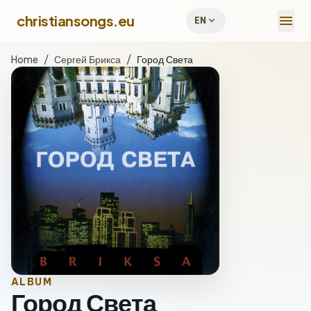
menu
christiansongs.eu
expand_more
EN
Home
/
Сергей Брикса
/
Город Света
ALBUM
Город Света