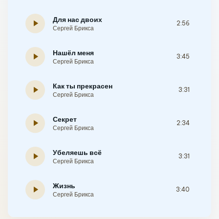
Для нас двоих
play_arrow
2:56
Сергей Брикса
Нашёл меня
play_arrow
3:45
Сергей Брикса
Как ты прекрасен
play_arrow
3:31
Сергей Брикса
Секрет
play_arrow
2:34
Сергей Брикса
Убеляешь всё
play_arrow
3:31
Сергей Брикса
Жизнь
play_arrow
3:40
Сергей Брикса