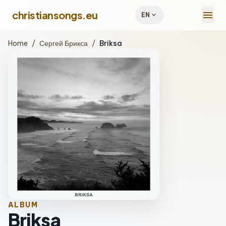
menu
christiansongs.eu
expand_more
EN
Home
/
Сергей Брикса
/
Briksa
ALBUM
Briksa