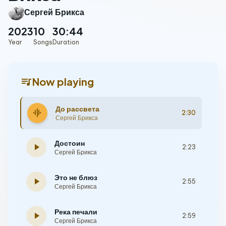
Сергей Брикса
2023
10
30:44
Year
Songs
Duration
queue_music
Now playing
До рассвета
graphic_eq
2:30
Сергей Брикса
Достоин
play_arrow
2:23
Сергей Брикса
Это не блюз
play_arrow
2:55
Сергей Брикса
Река печали
play_arrow
2:59
Сергей Брикса