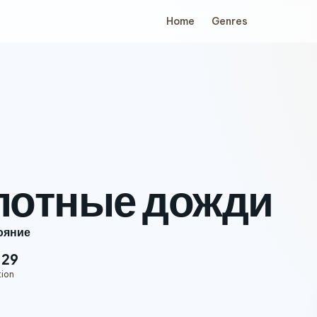
Home
Genres
лотные дожди
ояние
:29
tion