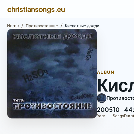
christiansongs.eu
Home
/
Противостояние
/
Кислотные дожди
ALBUM
Кис
Противост
2005
10
44
Year
Songs
Dura