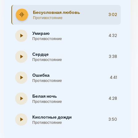
Бесусловная любовь
graphic_eq
3:02
Противостояние
Умираю
play_arrow
4:32
Противостояние
Сердце
play_arrow
3:38
Противостояние
Ошибка
play_arrow
4:41
Противостояние
Белая ночь
play_arrow
4:28
Противостояние
Кислотные дожди
play_arrow
3:50
Противостояние