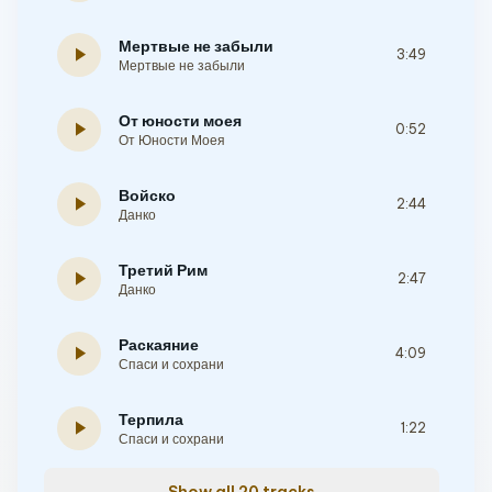
Мертвые не забыли
play_arrow
3:49
Мертвые не забыли
От юности моея
play_arrow
0:52
От Юности Моея
Войско
play_arrow
2:44
Данко
Третий Рим
play_arrow
2:47
Данко
Раскаяние
play_arrow
4:09
Спаси и сохрани
Терпила
play_arrow
1:22
Спаси и сохрани