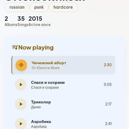
russian
punk
hardcore
2
35
2015
Albums
Songs
Active since
queue_music
Now playing
Чеченский аборт
graphic_eq
2:30
От Юности Моея
Спаси и сохрани
play_arrow
3:05
Спаси и сохрани
Триколор
play_arrow
2:17
Данко
Аэробика
play_arrow
2:41
Аэробика