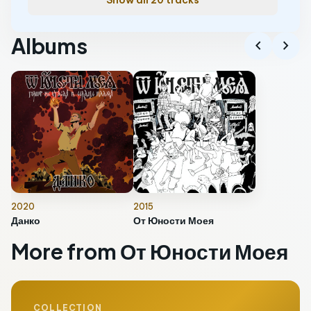
Show all 20 tracks
Albums
chevron_left
chevron_right
2020
2015
Данко
От Юности Моея
More from От Юности Моея
COLLECTION