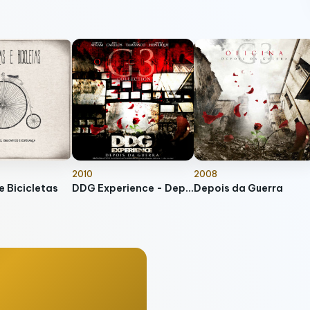
2010
2008
e Bicicletas
DDG Experience - Depois da Guerra - Collection (Ao Vivo)
Depois da Guerra