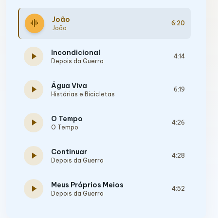
João
graphic_eq
6:20
João
Incondicional
play_arrow
4:14
Depois da Guerra
Água Viva
play_arrow
6:19
Histórias e Bicicletas
O Tempo
play_arrow
4:26
O Tempo
Continuar
play_arrow
4:28
Depois da Guerra
Meus Próprios Meios
play_arrow
4:52
Depois da Guerra