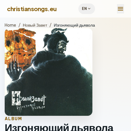
menu
christiansongs.eu
expand_more
EN
Home
/
Новый Завет
/
Изгоняющий дьявола
ALBUM
Изгоняющий дьявола