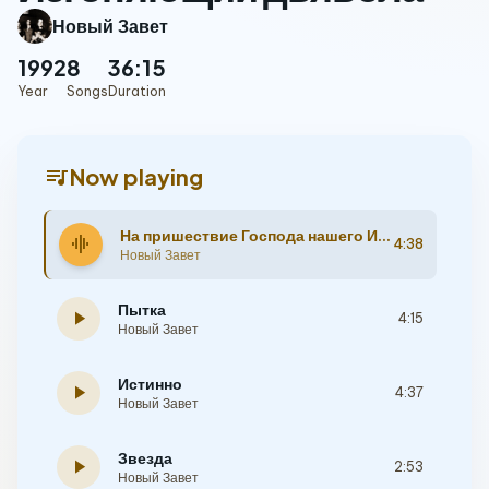
Новый Завет
1992
8
36:15
Year
Songs
Duration
queue_music
Now playing
На пришествие Господа нашего Иисуса Христа
graphic_eq
4:38
Новый Завет
Пытка
play_arrow
4:15
Новый Завет
Истинно
play_arrow
4:37
Новый Завет
Звезда
play_arrow
2:53
Новый Завет