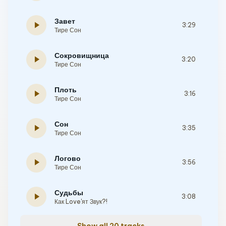
Завет
play_arrow
3:29
Тире Сон
Сокровищница
play_arrow
3:20
Тире Сон
Плоть
play_arrow
3:16
Тире Сон
Сон
play_arrow
3:35
Тире Сон
Логово
play_arrow
3:56
Тире Сон
Судьбы
play_arrow
3:08
Как Love'ят Звук?!