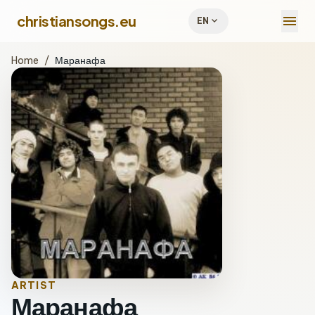
menu
christiansongs.eu
expand_more
EN
Home
/
Маранафа
ARTIST
Маранафа