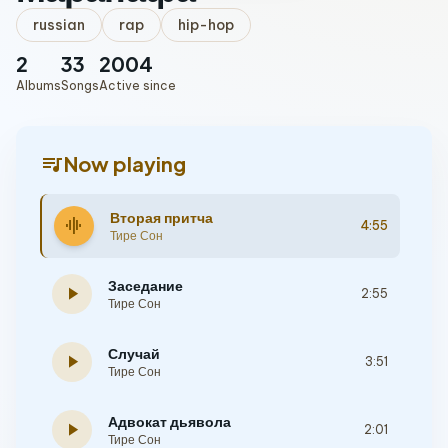
russian
rap
hip-hop
2
33
2004
Albums
Songs
Active since
queue_music
Now playing
Вторая притча
graphic_eq
4:55
Тире Сон
Заседание
play_arrow
2:55
Тире Сон
Случай
play_arrow
3:51
Тире Сон
Адвокат дьявола
play_arrow
2:01
Тире Сон