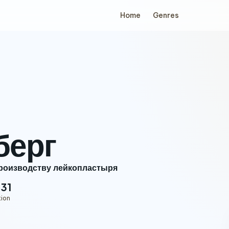
Home
Genres
берг
роизводству лейкопластыря
:31
tion