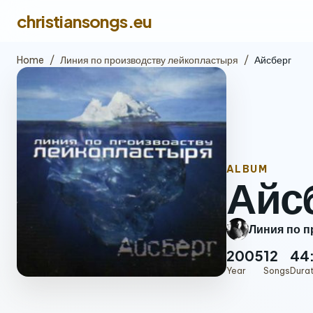
christiansongs.eu
Home
/
Линия по производству лейкопластыря
/
Айсберг
ALBUM
Айс
Линия по п
2005
12
44
Year
Songs
Dura