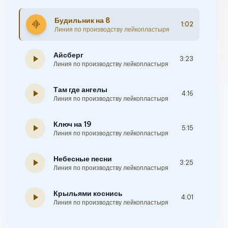
Будильник на 8
graphic_eq
1:02
Линия по производству лейкопластыря
Айсберг
play_arrow
3:23
Линия по производству лейкопластыря
Там где ангелы
play_arrow
4:16
Линия по производству лейкопластыря
Ключ на 19
play_arrow
5:15
Линия по производству лейкопластыря
Небесные песни
play_arrow
3:25
Линия по производству лейкопластыря
Крыльями коснись
play_arrow
4:01
Линия по производству лейкопластыря