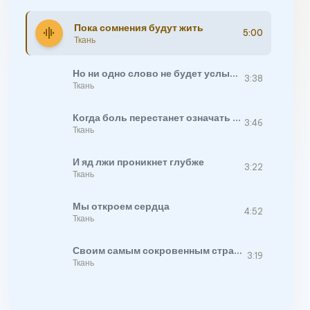
Пока сомнения будут жить
graphic_eq
5:00
Ткань
Но ни одно слово не будет услышано
3:38
Ткань
Когда боль перестанет означать спасение
3:46
Ткань
И яд лжи проникнет глубже
3:22
Ткань
Мы откроем сердца
4:52
Ткань
Своим самым сокровенным страхам
3:19
Ткань