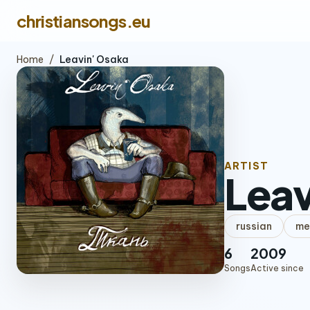
christiansongs.eu
Home
/
Leavin' Osaka
ARTIST
Leav
russian
me
6
2009
Songs
Active since