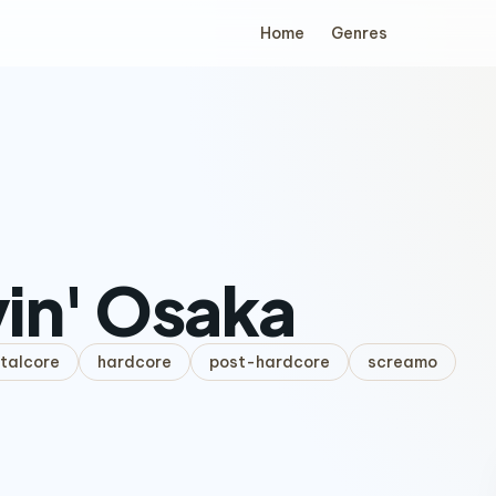
Home
Genres
in' Osaka
talcore
hardcore
post-hardcore
screamo