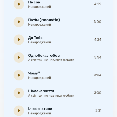
Не сон
play_arrow
4:29
Ненароджений
Потім (acoustic)
play_arrow
3:00
Ненароджений
До Тебе
play_arrow
4:24
Ненароджений
Однобока любов
play_arrow
3:34
А світ так і не навчився любити
Чому?
play_arrow
3:04
Ненароджений
Шалене життя
play_arrow
3:30
А світ так і не навчився любити
Ілюзія істини
play_arrow
2:31
Ненароджений