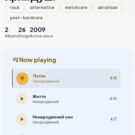
rock
alternative
metalcore
ukrainian
post-hardcore
2
26
2009
Albums
Songs
Active since
queue_music
Now playing
Потім
graphic_eq
4:15
Ненароджений
Життя
play_arrow
4:10
Ненароджений
Ненароджений син
play_arrow
4:17
Ненароджений