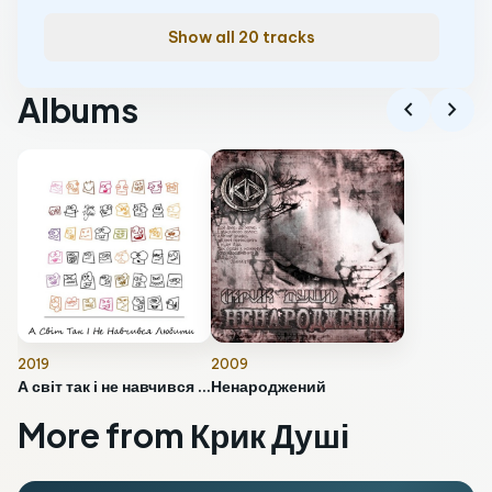
Show all 20 tracks
Albums
chevron_left
chevron_right
2019
2009
А світ так і не навчився любити
Ненароджений
More from Крик Душі