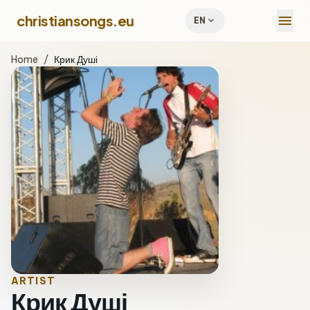
menu
christiansongs.eu
expand_more
EN
Home
/
Крик Душі
ARTIST
Крик Душі