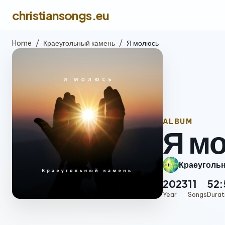
christiansongs.eu
Home
/
Краеугольный камень
/
Я молюсь
ALBUM
Я м
Краеуголь
2023
11
52:
Year
Songs
Durat