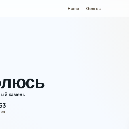
Home
Genres
олюсь
ный камень
53
ion