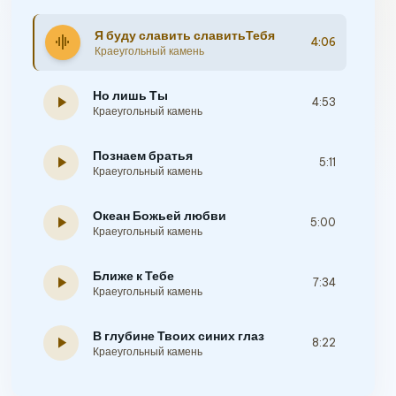
Я буду славить славитьТебя
graphic_eq
4:06
Краеугольный камень
Но лишь Ты
play_arrow
4:53
Краеугольный камень
Познаем братья
play_arrow
5:11
Краеугольный камень
Океан Божьей любви
play_arrow
5:00
Краеугольный камень
Ближе к Тебе
play_arrow
7:34
Краеугольный камень
В глубине Твоих синих глаз
play_arrow
8:22
Краеугольный камень