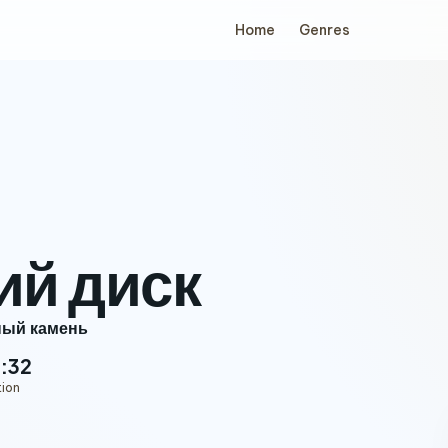
Home
Genres
ий диск
ный камень
:32
tion