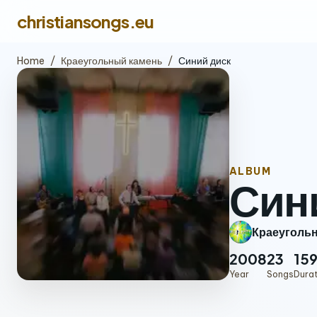
christiansongs.eu
Home
/
Краеугольный камень
/
Синий диск
ALBUM
Син
Краеуголь
2008
23
159
Year
Songs
Dura